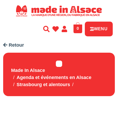
Panneau de gestion des cookies
0
MENU
Retour
Made In Alsace
Agenda et événements en Alsace
Strasbourg et alentours