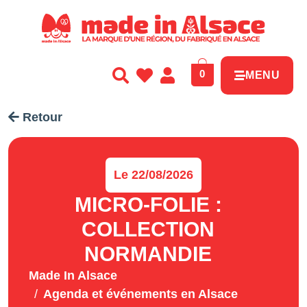
Panneau de gestion des cookies
0
MENU
Retour
Le 22/08/2026
MICRO-FOLIE :
COLLECTION
NORMANDIE
Made In Alsace
Agenda et événements en Alsace