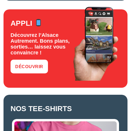
APPLI
Découvrez l’Alsace
Autrement. Bons plans,
sorties… laissez vous
convaincre !
DÉCOUVRIR
NOS TEE-SHIRTS