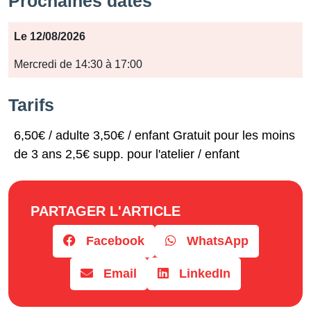
Prochaines dates
Période
Le 12/08/2026
Jours
Mercredi de 14:30 à 17:00
Horaires
Tarifs
6,50€ / adulte 3,50€ / enfant Gratuit pour les moins
de 3 ans 2,5€ supp. pour l'atelier / enfant
PARTAGER L'ARTICLE
Facebook
WhatsApp
Email
LinkedIn