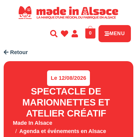
Panneau de gestion des cookies
0
MENU
Retour
Le 12/08/2026
SPECTACLE DE
MARIONNETTES ET
ATELIER CRÉATIF
Made In Alsace
Agenda et événements en Alsace