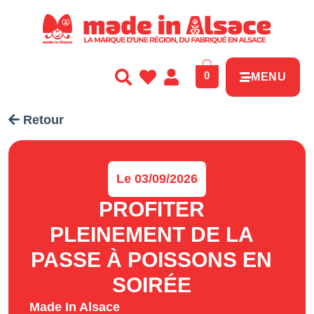
Panneau de gestion des cookies
0
MENU
Retour
Le 03/09/2026
PROFITER
PLEINEMENT DE LA
PASSE À POISSONS EN
SOIRÉE
Made In Alsace