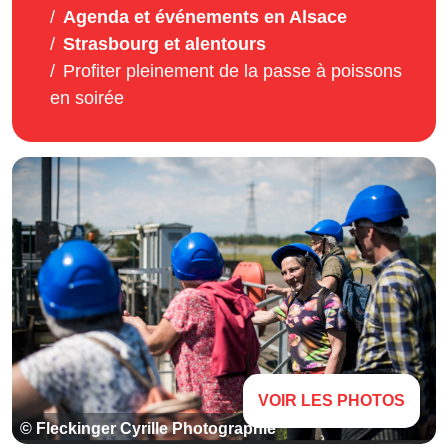
Agenda et événements en Alsace
Strasbourg et alentours
Profiter pleinement de la passe à poissons
en soirée
VOIR LES PHOTOS
© Fleckinger Cyrille Photographie