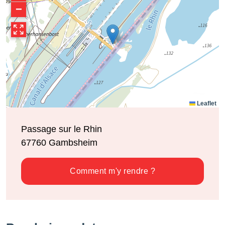
−
Leaflet
Passage sur le Rhin
67760
Gambsheim
Comment m'y rendre ?