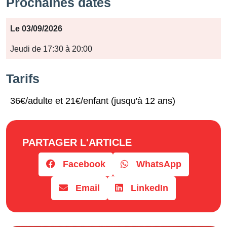
Prochaines dates
Période
Le 03/09/2026
Jours
Jeudi de 17:30 à 20:00
Horaires
Tarifs
36€/adulte et 21€/enfant (jusqu'à 12 ans)
PARTAGER L'ARTICLE
Facebook
WhatsApp
Email
LinkedIn