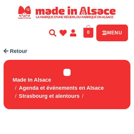
Panneau de gestion des cookies
0
MENU
Retour
Made In Alsace
Agenda et événements en Alsace
Strasbourg et alentours