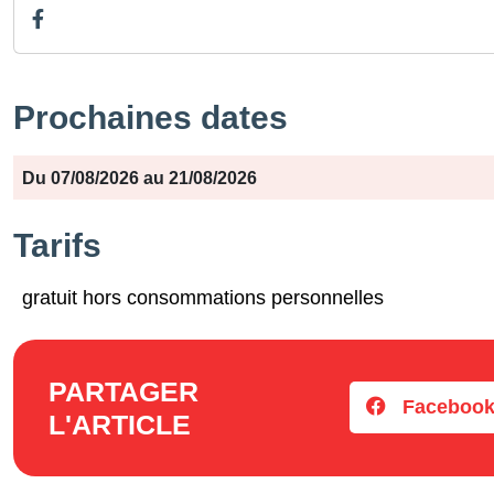
Prochaines dates
Période
Jours
Horaires
Du 07/08/2026 au 21/08/2026
Tarifs
gratuit hors consommations personnelles
PARTAGER
Faceboo
L'ARTICLE