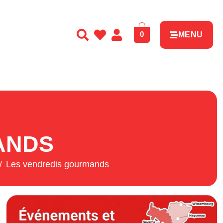
0
MENU
ANDS
Les vendredis gourmands