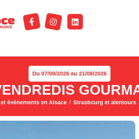
Du 07/08/2026 au 21/08/2026
VENDREDIS GOURM
et événements en Alsace
Strasbourg et alentours