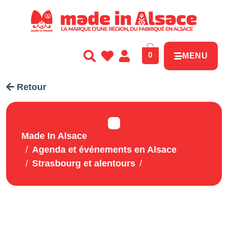
Panneau de gestion des cookies
0
MENU
Retour
Made In Alsace
Agenda et événements en Alsace
Strasbourg et alentours