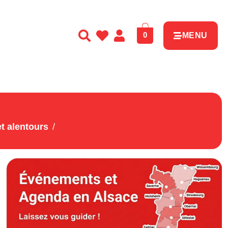
0
MENU
t alentours