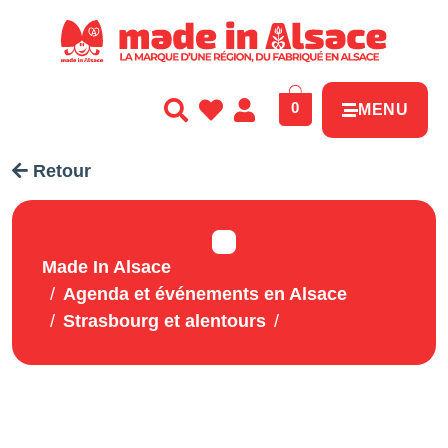
Panneau de gestion des cookies
0
MENU
Retour
Made In Alsace
Agenda et événements en Alsace
Strasbourg et alentours