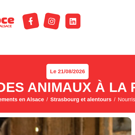
Le 21/08/2026
ES ANIMAUX À LA 
ements en Alsace
Strasbourg et alentours
Nourri