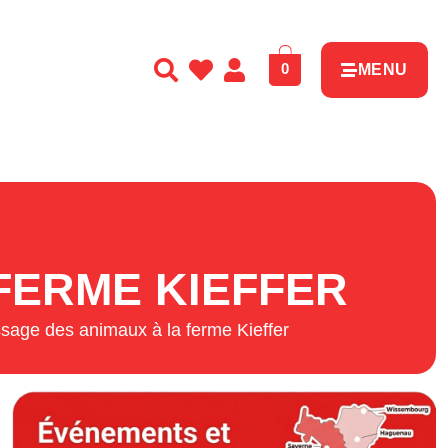
0
MENU
FERME KIEFFER
ssage des animaux à la ferme Kieffer