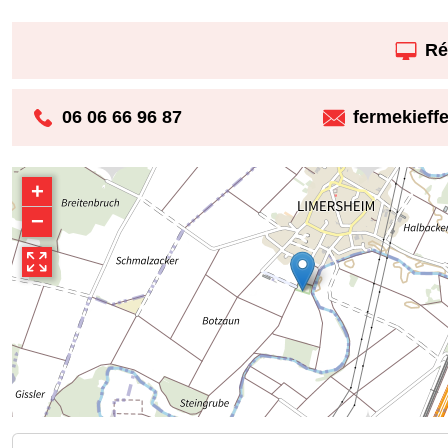
Ré
06 06 66 96 87
fermekief
+
−