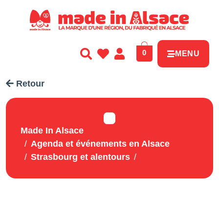
Panneau de gestion des cookies
0
MENU
Retour
Made In Alsace
Agenda et événements en Alsace
Strasbourg et alentours