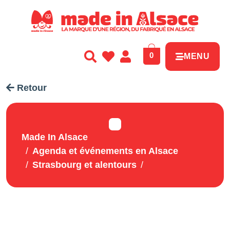
Panneau de gestion des cookies
0
MENU
Retour
Made In Alsace
Agenda et événements en Alsace
Strasbourg et alentours