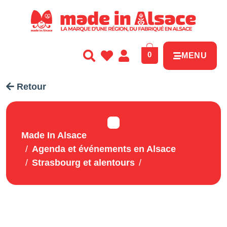
Panneau de gestion des cookies
0
MENU
Retour
Made In Alsace
Agenda et événements en Alsace
Strasbourg et alentours