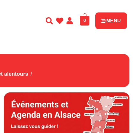
0
MENU
t alentours