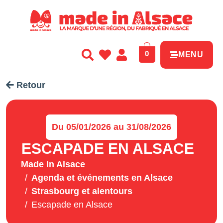
Panneau de gestion des cookies
0
MENU
Retour
Du 05/01/2026 au 31/08/2026
ESCAPADE EN ALSACE
Made In Alsace
Agenda et événements en Alsace
Strasbourg et alentours
Escapade en Alsace