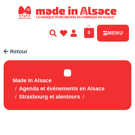
Panneau de gestion des cookies
0
MENU
Retour
Made In Alsace
Agenda et événements en Alsace
Strasbourg et alentours