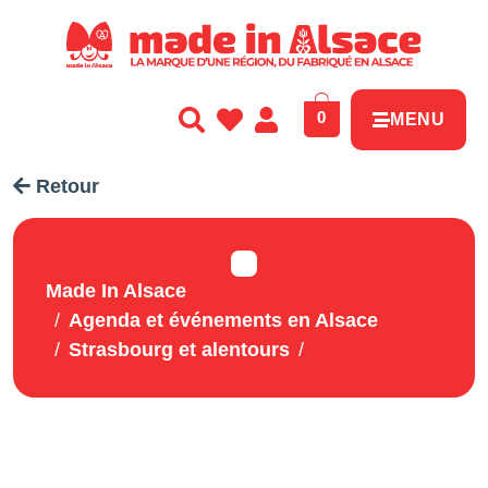
Panneau de gestion des cookies
0
MENU
Retour
Made In Alsace
Agenda et événements en Alsace
Strasbourg et alentours