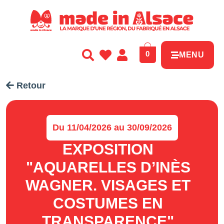
Panneau de gestion des cookies
0
MENU
Retour
Du 11/04/2026 au 30/09/2026
EXPOSITION
"AQUARELLES D’INÈS
WAGNER. VISAGES ET
COSTUMES EN
TRANSPARENCE"