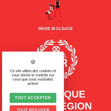
MADE IN ALSACE
Ce site utilise des cookies et
vous donne le contrôle sur
ceux que vous souhaitez
activer
LA MARQUE
TOUT ACCEPTER
D'UNE RÉGION
TOUT REFUSER