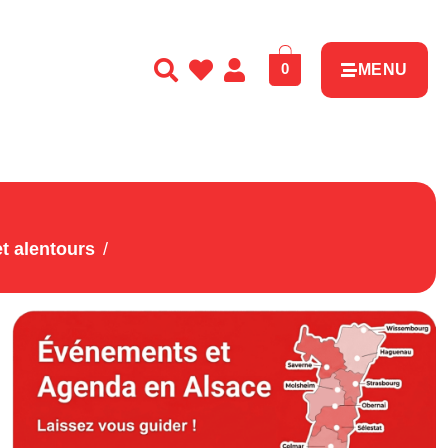
0
MENU
t alentours