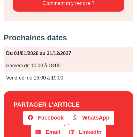
Comment m'y rendre ?
Prochaines dates
Période
Du 01/01/2026 au 31/12/2027
Jours
Samedi de 10:00 à 18:00
Horaires
Vendredi de 16:00 à 19:00
PARTAGER L'ARTICLE
Facebook
WhatsApp
Email
LinkedIn