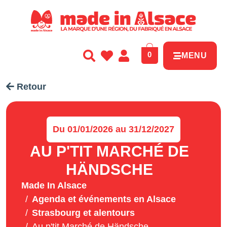
Panneau de gestion des cookies
0
MENU
Retour
Du 01/01/2026 au 31/12/2027
AU P'TIT MARCHÉ DE
HÄNDSCHE
Made In Alsace
Agenda et événements en Alsace
Strasbourg et alentours
Au p'tit Marché de Händsche