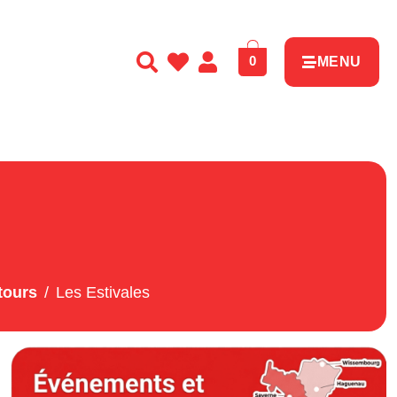
0
MENU
tours
Les Estivales