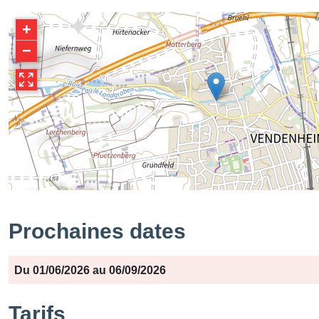
+
−
Prochaines dates
Période
Jours
Horaires
Du 01/06/2026 au 06/09/2026
Tarifs