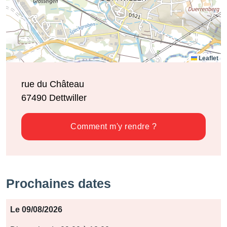
Leaflet
rue du Château
67490
Dettwiller
Comment m'y rendre ?
Prochaines dates
Période
Le 09/08/2026