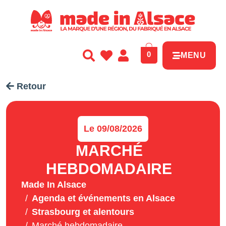
Panneau de gestion des cookies
0
MENU
Retour
Le 09/08/2026
MARCHÉ
HEBDOMADAIRE
Made In Alsace
Agenda et événements en Alsace
Strasbourg et alentours
Marché hebdomadaire