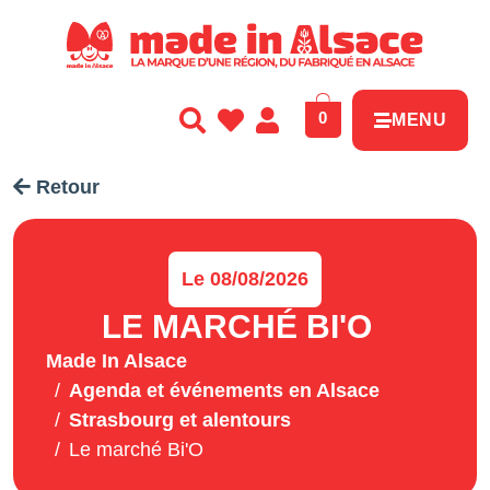
Panneau de gestion des cookies
0
MENU
Retour
Le 08/08/2026
LE MARCHÉ BI'O
Made In Alsace
Agenda et événements en Alsace
Strasbourg et alentours
Le marché Bi'O