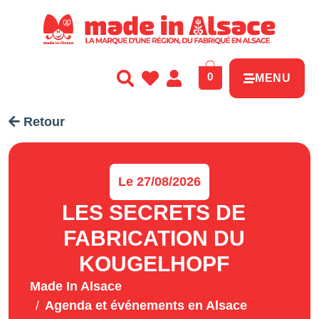
Panneau de gestion des cookies
0
MENU
Retour
Le 27/08/2026
LES SECRETS DE
FABRICATION DU
KOUGELHOPF
Made In Alsace
Agenda et événements en Alsace