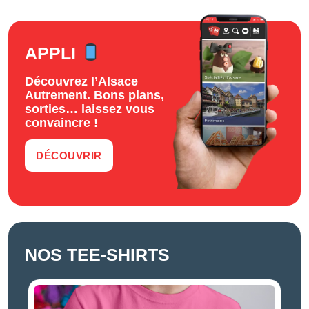
APPLI
Découvrez l’Alsace
Autrement. Bons plans,
sorties… laissez vous
convaincre !
DÉCOUVRIR
NOS TEE-SHIRTS