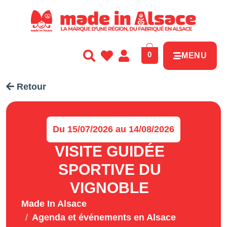
Panneau de gestion des cookies
0
MENU
Retour
Du 15/07/2026 au 14/08/2026
VISITE GUIDÉE
SPORTIVE DU
VIGNOBLE
Made In Alsace
Agenda et événements en Alsace