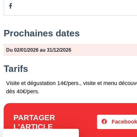
Prochaines dates
Période
Jours
Horaires
Du 02/01/2026 au 31/12/2026
Tarifs
Visite et dégustation 14€/pers., visite et menu découv
dès 40€/pers.
PARTAGER
Faceboo
L'ARTICLE