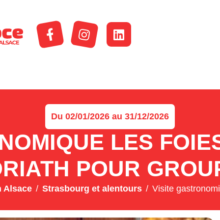
Du 02/01/2026 au 31/12/2026
NOMIQUE LES FOIE
RIATH POUR GROU
 Alsace
Strasbourg et alentours
Visite gastronom