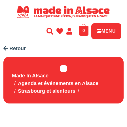
Panneau de gestion des cookies
0
MENU
Retour
Made In Alsace
Agenda et événements en Alsace
Strasbourg et alentours