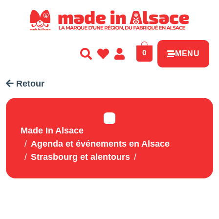
Panneau de gestion des cookies
0
MENU
Retour
Made In Alsace
Agenda et événements en Alsace
Strasbourg et alentours