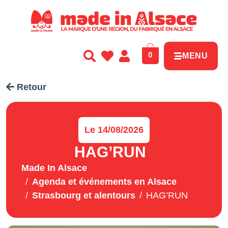
Panneau de gestion des cookies
0
MENU
Retour
Le 14/08/2026
HAG’RUN
Made In Alsace
Agenda et événements en Alsace
Strasbourg et alentours
HAG’RUN