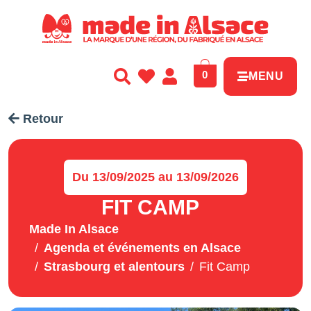
Panneau de gestion des cookies
0
MENU
Retour
Du 13/09/2025 au 13/09/2026
FIT CAMP
Made In Alsace
Agenda et événements en Alsace
Strasbourg et alentours
Fit Camp