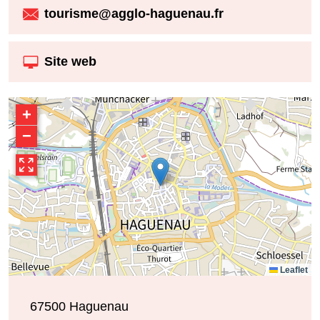
tourisme@agglo-haguenau.fr
Site web
+
−
Leaflet
67500
Haguenau