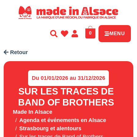
Panneau de gestion des cookies
0
MENU
Retour
Du 01/01/2026 au 31/12/2026
SUR LES TRACES DE
BAND OF BROTHERS
Made In Alsace
Agenda et événements en Alsace
Strasbourg et alentours
Sur les traces de Band of Brothers