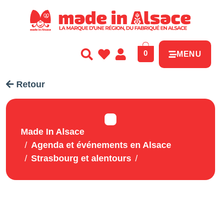
Panneau de gestion des cookies
0
MENU
Retour
Made In Alsace
Agenda et événements en Alsace
Strasbourg et alentours