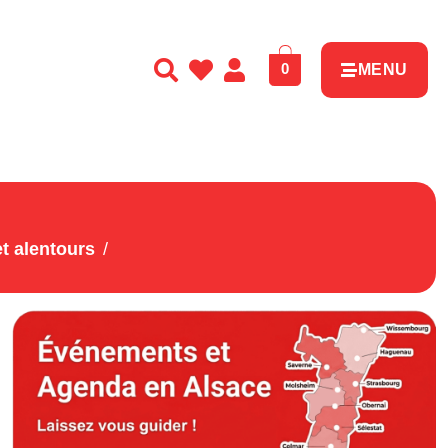
0
MENU
t alentours