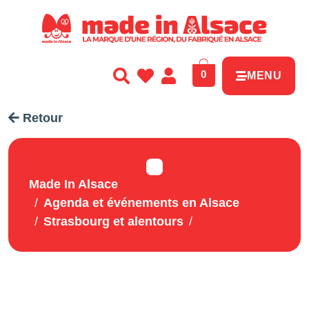
Panneau de gestion des cookies
0
MENU
Retour
Made In Alsace
Agenda et événements en Alsace
Strasbourg et alentours