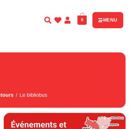
0
MENU
ntours
Le bibliobus