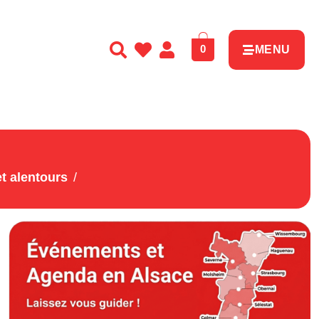
0
MENU
t alentours