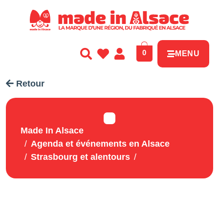
Panneau de gestion des cookies
0
MENU
Retour
Made In Alsace
Agenda et événements en Alsace
Strasbourg et alentours