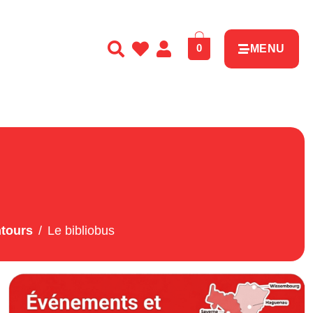
0
MENU
ntours
Le bibliobus