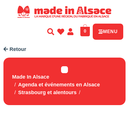
Panneau de gestion des cookies
0
MENU
Retour
Made In Alsace
Agenda et événements en Alsace
Strasbourg et alentours