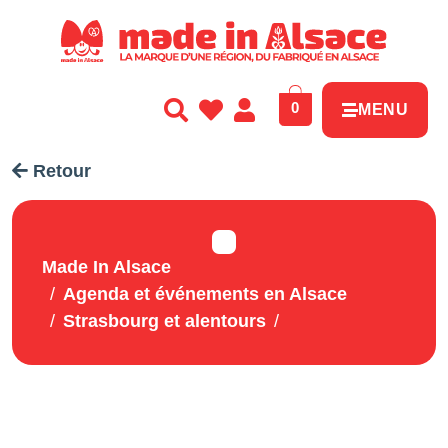
Panneau de gestion des cookies
0
MENU
Retour
Made In Alsace
Agenda et événements en Alsace
Strasbourg et alentours