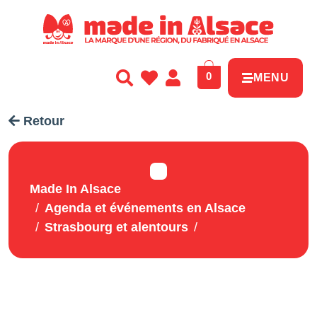
Panneau de gestion des cookies
0
MENU
Retour
Made In Alsace
Agenda et événements en Alsace
Strasbourg et alentours