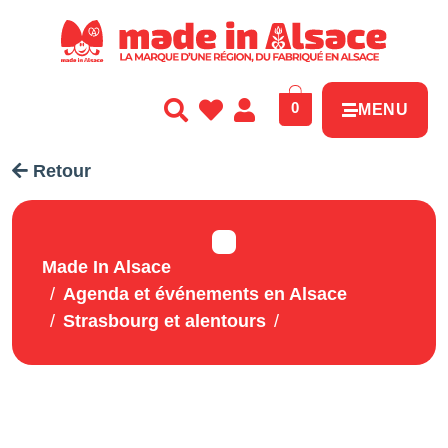
Panneau de gestion des cookies
0
MENU
Retour
Made In Alsace
Agenda et événements en Alsace
Strasbourg et alentours