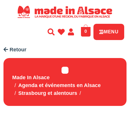
Panneau de gestion des cookies
0
MENU
Retour
Made In Alsace
Agenda et événements en Alsace
Strasbourg et alentours