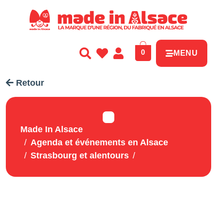
Panneau de gestion des cookies
0
MENU
Retour
Made In Alsace
Agenda et événements en Alsace
Strasbourg et alentours