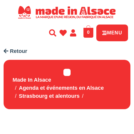
Panneau de gestion des cookies
0
MENU
Retour
Made In Alsace
Agenda et événements en Alsace
Strasbourg et alentours