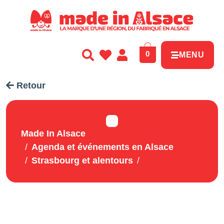
Panneau de gestion des cookies
0
MENU
Retour
Made In Alsace
Agenda et événements en Alsace
Strasbourg et alentours