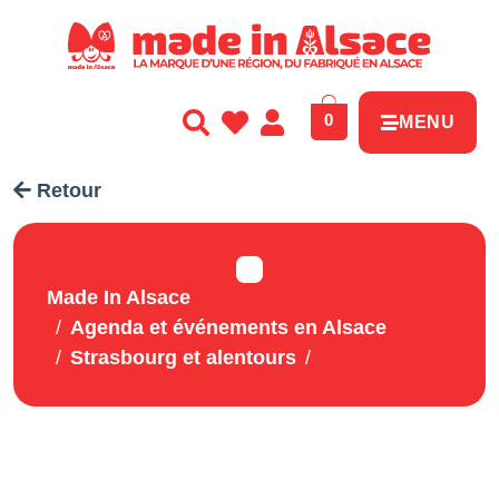
Panneau de gestion des cookies
0
MENU
Retour
Made In Alsace
Agenda et événements en Alsace
Strasbourg et alentours