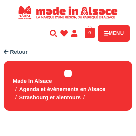
Panneau de gestion des cookies
0
MENU
Retour
Made In Alsace
Agenda et événements en Alsace
Strasbourg et alentours