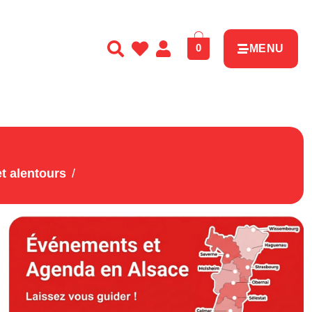
0
MENU
t alentours