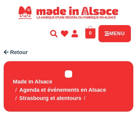
Panneau de gestion des cookies
0
MENU
Retour
Made In Alsace
Agenda et événements en Alsace
Strasbourg et alentours